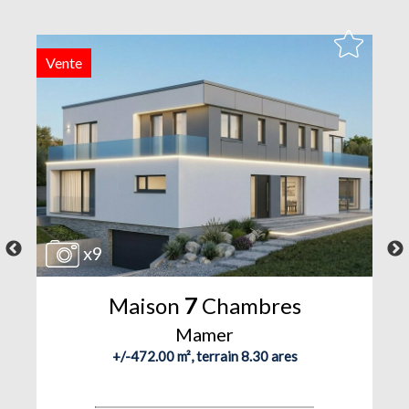
Vente
V
x9
Maison
7
Chambres
Mamer
+/-472.00 m², terrain 8.30 ares