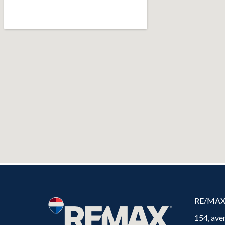
RE/MA
154, ave