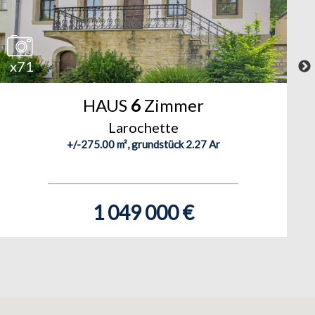
x71
HAUS
6
Zimmer
Larochette
+/-275.00 m², grundstück 2.27 Ar
1 049 000 €