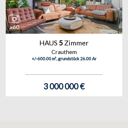
x60
HAUS
5
Zimmer
Crauthem
+/-600.00 m², grundstück 26.00 Ar
3 000 000 €