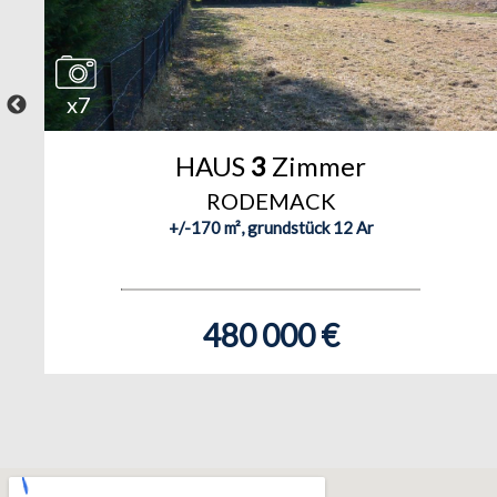
x7
HAUS
3
Zimmer
RODEMACK
+/-170 m², grundstück 12 Ar
480 000 €