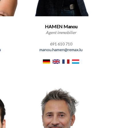
HAMEN Manou
Agent immobilier
691 610 710
u
manou.hamen@remax.lu