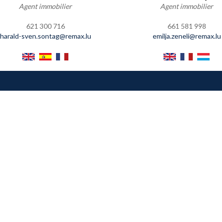
Agent immobilier
Agent immobilier
621 300 716
661 581 998
harald-sven.sontag@remax.lu
emilja.zeneli@remax.lu