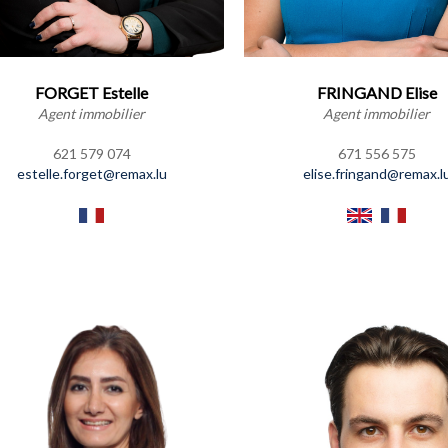
FORGET Estelle
FRINGAND Elise
Agent immobilier
Agent immobilier
621 579 074
671 556 575
estelle.forget@remax.lu
elise.fringand@remax.l