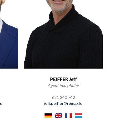
PEIFFER Jeff
Agent immobilier
621 240 742
lu
jeff.peiffer@remax.lu