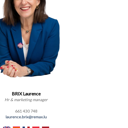
BRIX Laurence
Hr & marketing manager
661 430 748
laurence.brix@remax.lu