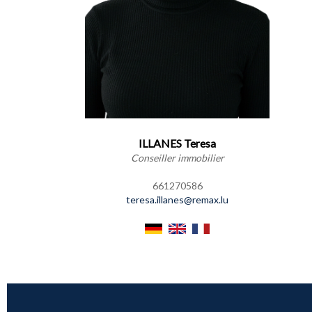
ILLANES Teresa
Conseiller immobilier
661270586
teresa.illanes@remax.lu