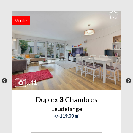
Vente
V
x41
Duplex
3
Chambres
Leudelange
+/-119.00 m²