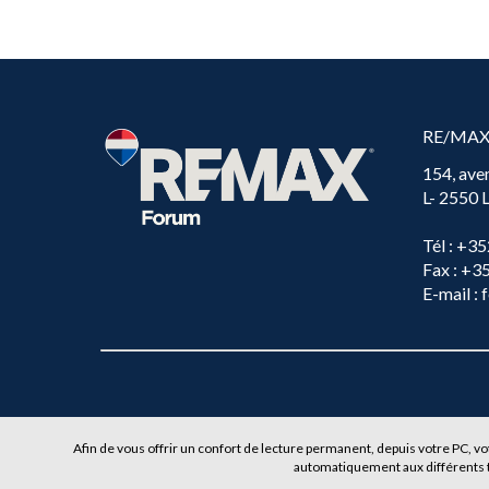
RE/MA
154, ave
L- 2550
Tél
: +35
Fax
: +3
E-mail
: 
Afin de vous offrir un confort de lecture permanent, depuis votre PC, vo
automatiquement aux différents 