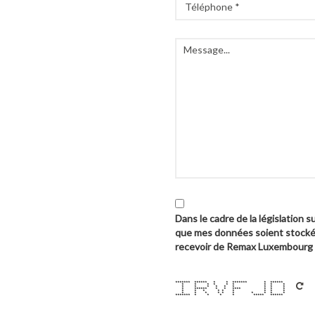
Dans le cadre de la législation 
que mes données soient stocké
recevoir de Remax Luxembourg d
******* ****** * * ******* * ******
* * * * * * * * *
* * * * * * * * *
* ****** * * **** * * *
* * * * * * * * *
* * * * * * * * * *
******* * * * * ***** ******