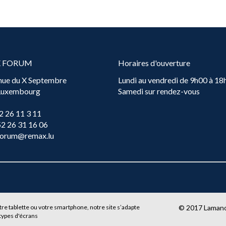
X FORUM
Horaires d'ouverture
nue du X Septembre
Lundi au vendredi de 9h00 à 18
 Luxembourg
Samedi sur rendez-vous
2 26 11 3 11
52 26 31 16 06
forum@remax.lu
tre tablette ou votre smartphone, notre site s’adapte
© 2017
Laman
types d'écrans