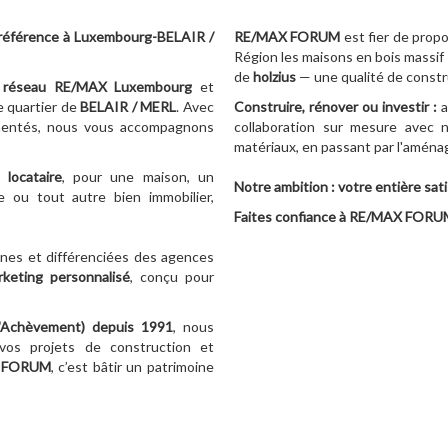
référence à Luxembourg-BELAIR /
RE/MAX FORUM
est fier de prop
Région les maisons en bois massif
de
holzius
— une qualité de constru
réseau RE/MAX Luxembourg
et
e quartier de
BELAIR / MERL
. Avec
Construire, rénover ou investir :
a
imentés, nous vous accompagnons
collaboration sur mesure avec n
matériaux, en passant par l'aménag
locataire
, pour une maison, un
Notre ambition : votre entière sati
 ou tout autre bien immobilier,
Faites confiance à RE/MAX FORUM 
nes et différenciées des agences
rketing personnalisé
, conçu pour
d'Achèvement)
depuis 1991
, nous
vos projets de construction et
 FORUM
, c’est bâtir un patrimoine