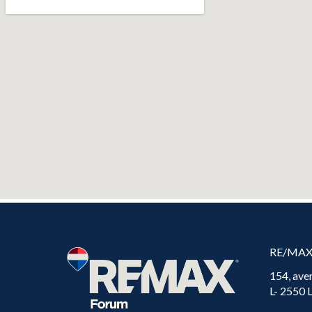
RE/MA
154, ave
L- 2550