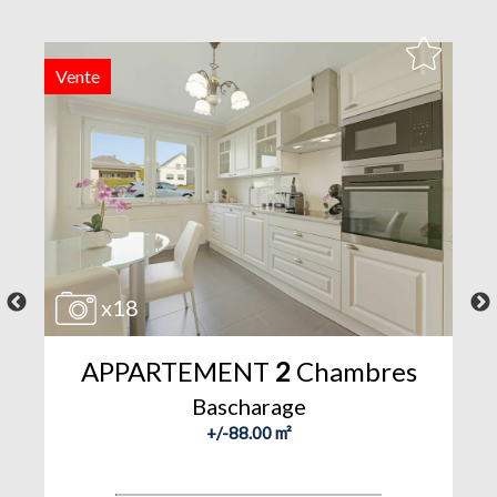
Vente
V
x18
APPARTEMENT
2
Chambres
Bascharage
+/-88.00 m²