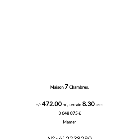
7
Maison
Chambres,
472.00
8.30
+/-
m², terrain
ares
3 048 875 €
Mamer
N° réf 2238290