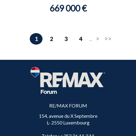
669 000 €
1
2
3
4
...
RE/MAX FORUM
154, avenue du X Septembre
L- 2550 Luxembourg
Telefon
: +352 26 11 3 11