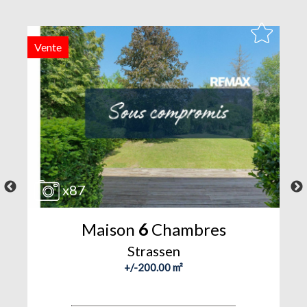
Vente
V
x87
Maison
6
Chambres
Strassen
+/-200.00 m²