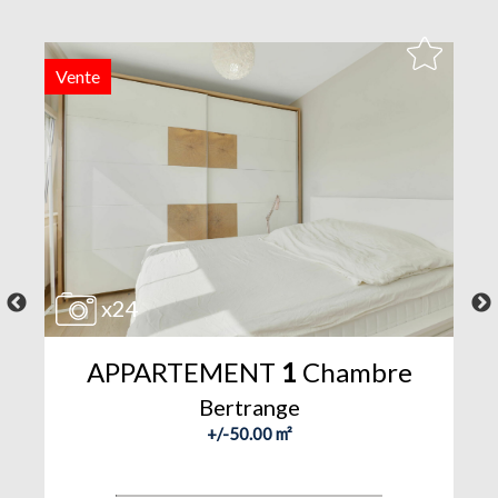
Vente
V
x24
APPARTEMENT
1
Chambre
Bertrange
+/-50.00 m²