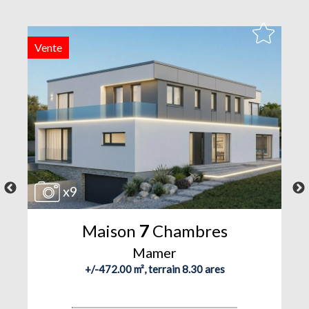
Vente
V
x9
Maison
7
Chambres
Mamer
+/-472.00 m², terrain 8.30 ares