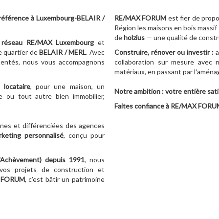
référence à Luxembourg-BELAIR /
RE/MAX FORUM
est fier de prop
Région les maisons en bois massif
de
holzius
— une qualité de constru
réseau RE/MAX Luxembourg
et
e quartier de
BELAIR / MERL
. Avec
Construire, rénover ou investir :
a
imentés, nous vous accompagnons
collaboration sur mesure avec n
matériaux, en passant par l'aménag
locataire
, pour une maison, un
Notre ambition : votre entière sati
 ou tout autre bien immobilier,
Faites confiance à RE/MAX FORUM 
nes et différenciées des agences
rketing personnalisé
, conçu pour
d'Achèvement)
depuis 1991
, nous
vos projets de construction et
 FORUM
, c’est bâtir un patrimoine