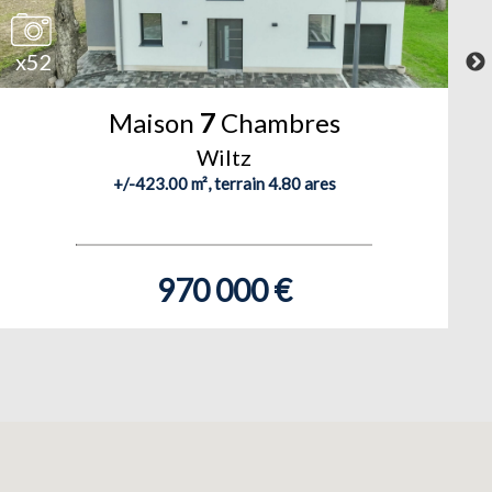
x52
Maison
7
Chambres
Wiltz
+/-423.00 m², terrain 4.80 ares
970 000 €