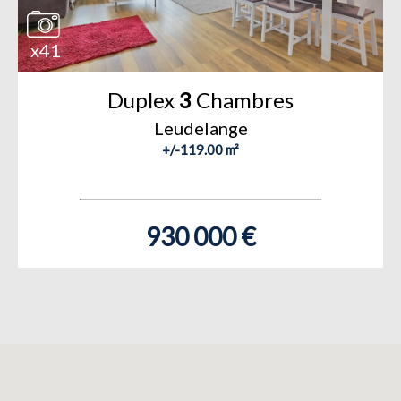
x41
Duplex
3
Chambres
Leudelange
+/-119.00 m²
930 000 €