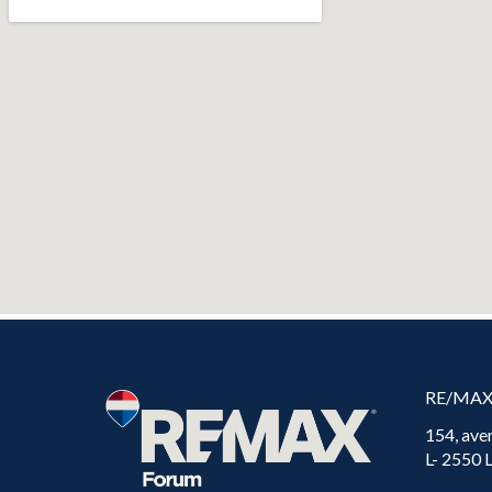
RE/MA
154, ave
L- 2550