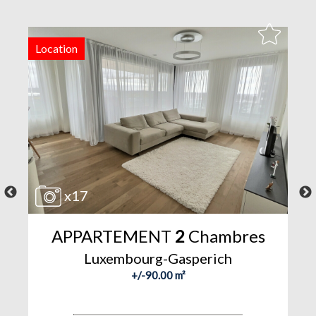
Location
V
x17
APPARTEMENT
2
Chambres
Luxembourg-Gasperich
+/-90.00 m²