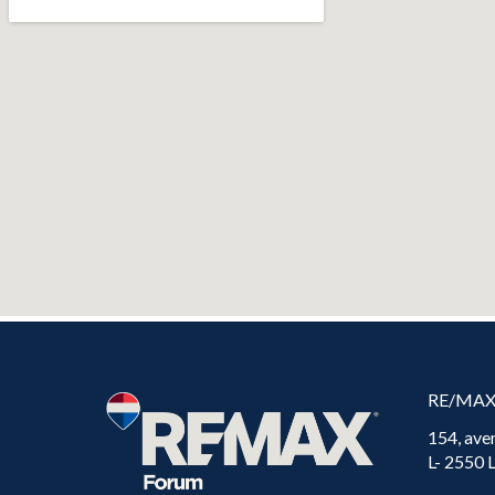
RE/MA
154, ave
L- 2550