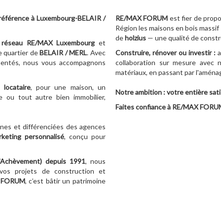
référence à Luxembourg-BELAIR /
RE/MAX FORUM
est fier de prop
Région les maisons en bois massif
de
holzius
— une qualité de constru
réseau RE/MAX Luxembourg
et
e quartier de
BELAIR / MERL
. Avec
Construire, rénover ou investir :
a
imentés, nous vous accompagnons
collaboration sur mesure avec n
matériaux, en passant par l'aménag
locataire
, pour une maison, un
Notre ambition : votre entière sati
 ou tout autre bien immobilier,
Faites confiance à RE/MAX FORUM 
nes et différenciées des agences
rketing personnalisé
, conçu pour
d'Achèvement)
depuis 1991
, nous
vos projets de construction et
 FORUM
, c’est bâtir un patrimoine