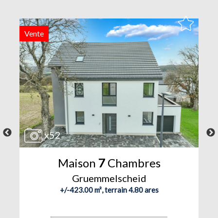
Vente
V
x52
Maison
7
Chambres
Gruemmelscheid
+/-423.00 m², terrain 4.80 ares